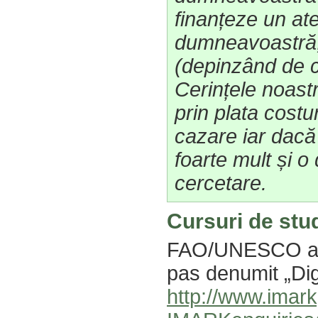
finanțeze un at
dumneavoastră, 
(depinzând de c
Cerințele noast
prin plata costu
cazare iar dacă
foarte mult și o
cercetare.
Cursuri de stud
FAO/UNESCO au 
pas denumit „Digit
http://www.imark