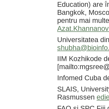
Education) are î
Bangkok, Mosc
pentru mai multe
Azat.Khannanov@
Universitatea di
shubha@bioinfo.
IIM Kozhikode 
[mailto:
mgsree@i
Infomed Cuba d
SLAIS, Universit
Rasmussen
edi
FAO și SPC Fiji 