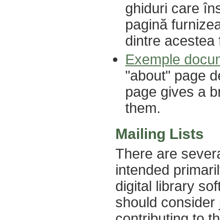
ghiduri care î
pagină furnizea
dintre acestea f
Exemple docu
"about" page d
page gives a br
them.
Mailing Lists
There are severa
intended primari
digital library s
should consider 
contributing to t