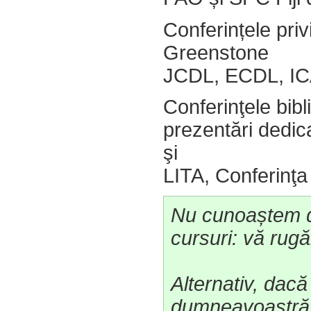
Conferințele privi
Greenstone
JCDL, ECDL, IC
Conferinţele bibl
prezentări dedi
şi
LITA, Conferinţ
Nu cunoaștem d
cursuri: vă rugă
Alternativ, dac
dumneavoastră 