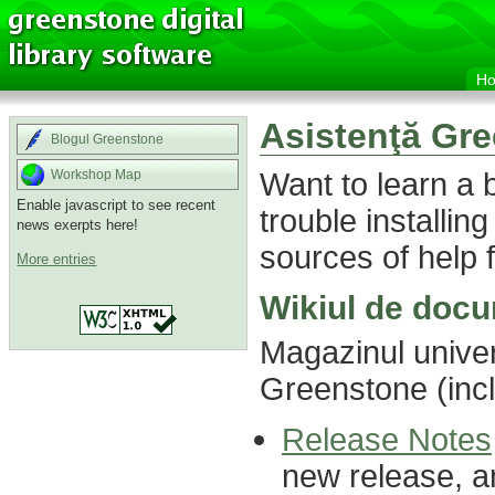
H
Asistenţă Gr
Blogul Greenstone
Want to learn a
Workshop Map
Enable javascript to see recent
trouble installin
news exerpts here!
sources of help f
More entries
Wikiul de doc
Magazinul univer
Greenstone (inc
Release Notes
new release, a