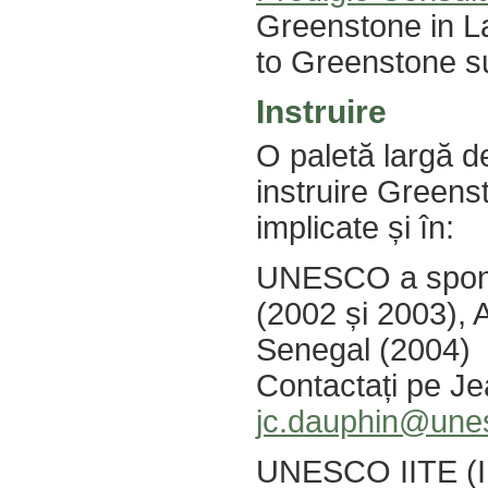
Greenstone in La
to Greenstone su
Instruire
O paletă largă de
instruire Greenst
implicate și în:
UNESCO a sponso
(2002 și 2003), 
Senegal (2004)
Contactați pe J
jc.dauphin@une
UNESCO IITE (Ins