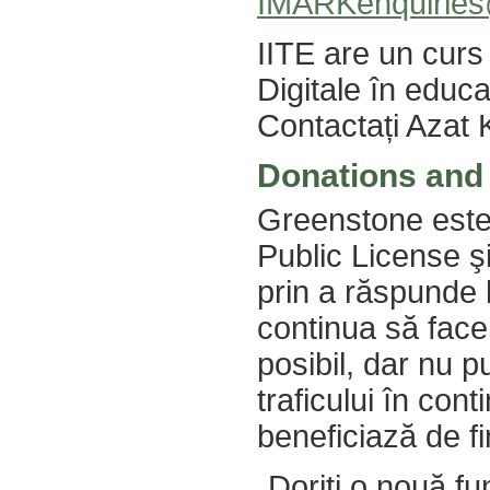
IMARKenquiries
IITE are un curs 
Digitale în educa
Contactați Azat
Donations and
Greenstone este 
Public License ş
prin a răspunde l
continua să face
posibil, dar nu p
traficului în con
beneficiază de fi
„Doriți o nouă fu