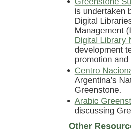
Greenstone Sup
is undertaken 
Digital Librarie
Management (II
Digital Library
development te
promotion and 
Centro Nacion
Argentina's Nat
Greenstone.
Arabic Greens
discussing Gree
Other Resourc