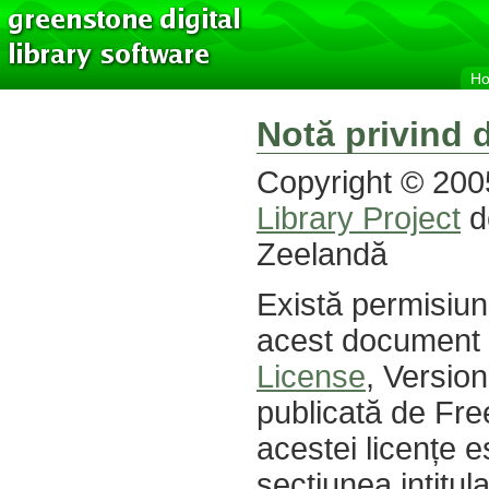
H
Notă privind 
Copyright © 20
Library Project
d
Zeelandă
Există permisiune
acest document 
License
, Versio
publicată de Fre
acestei licențe e
secțiunea intitul