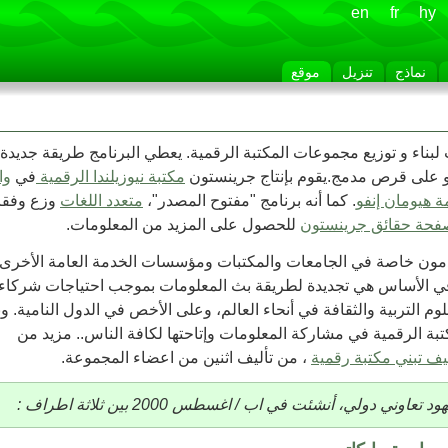
en
fr
hy
نماذج
تنزيل
موقع
بناء و توزيع مجموعات المكتبة الرقمية. يعطي البرنامج طريقة جديدة
أو على قرص مدمج.يقوم بإنتاج جرينستون
مكتبة نيوزيلندا الرقمية
في
وا
 هيومان إنفو
. كما أنه برنامج "مفتوح المصدر"،
متعدد اللغات
وزع وفقا
للحصول على المزيد من المعلومات.
خدمون خاصة في الجامعات والمكتبات ومؤسسات الخدمة العامة الأخرى
ة في الأساس هي تجديدة لطريقة بث المعلومات بموجب احتياجات شركاء
التربية والثقافة في أنحاء العالم، وعلى الأخص في الدول النامية. و
كتبة الرقمية في مشاركة المعلومات وإتاحتها لكافة الناس.. مزيد من
ف تبني مكتبة رقمية
، من تأليف اثنين من اعضاء المجموعة.
دولي، أنشئت في اب / اغسطس 2000 بين ثلاثة اطراف :