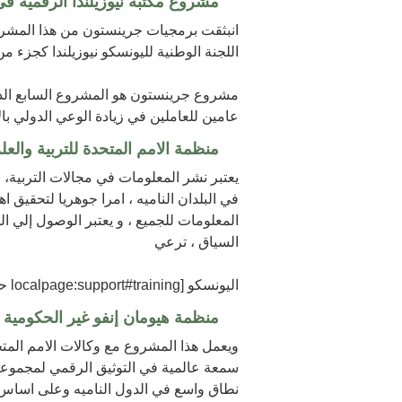
مشروع مكتبه نيوزيلندا الرقميه فى 
انبثقت برمجيات جرينستون من هذا المشروع
اللجنة الوطنية لليونسكو نيوزيلندا كجزء م
مشروع جرينستون هو المشروع السابع الذي
عامين للعاملين في زيادة الوعي الدولي بال
منظمة الامم المتحدة للتربية والعلم
يعتبر نشر المعلومات في مجالات التربية، ا
في البلدان الناميه ، امرا جوهريا لتحقيق 
المعلومات للجميع ، و يعتبر الوصول إلي الم
السياق ، ترعي
اليونسكو [localpage:support#training حلقات تدريبية إقليمية على استخدام جرينستون.
منظمة هيومان إنفو غير الحكومية ،أ
ويعمل هذا المشروع مع وكالات الامم المت
سمعة عالمية في التوثيق الرقمي لمجموعات 
نطاق واسع في الدول الناميه وعلى اساس ا