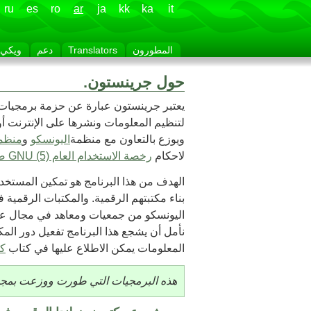
ru
es
ro
ar
ja
kk
ka
it
المطورون
Translators
دعم
ويكي
حول جرينستون.
يعتبر جرينستون عبارة عن حزمة برمجيات ل
لتنظيم المعلومات ونشرها على الإنترنت 
ويوزع بالتعاون مع منظمة
اليونسكو
و
منظمة
لاحكام
رخصة الاستخدام العام GNU
(5) صفحة حقائق جرينستون
الهدف من هذا البرنامج هو تمكين المست
بناء مكتبتهم الرقمية. والمكتبات الرقمي
اليونسكو من جمعيات ومعاهد في مجال علوم 
نأمل أن يشجع هذا البرنامج تفعيل دور الم
المعلومات يمكن الاطلاع عليها في كتاب
كي
هذه البرمجيات التي طورت ووزعت بمجهود تعاوني 