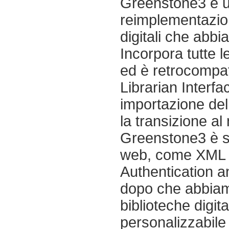
Greenstone3 è u
reimplementazion
digitali che abb
Incorpora tutte l
ed è retrocompat
Librarian Interfa
importazione dell
la transizione al
Greenstone3 è sc
web, come XML 
Authentication a
dopo che abbiamo
biblioteche digit
personalizzabile 