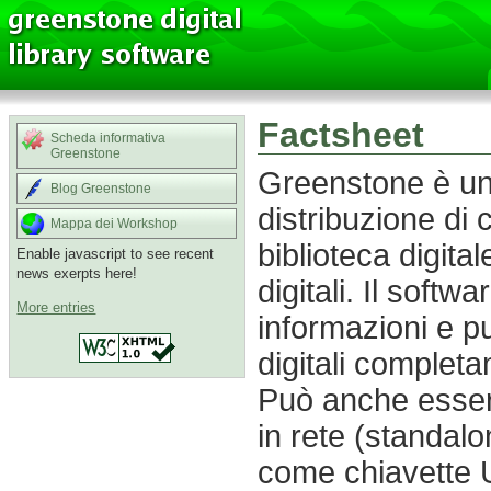
Factsheet
Scheda informativa
Greenstone
Greenstone è una
Blog Greenstone
distribuzione di c
Mappa dei Workshop
biblioteca digit
Enable javascript to see recent
news exerpts here!
digitali. Il soft
More entries
informazioni e p
digitali completa
Può anche esser
in rete (standalo
come chiavette 