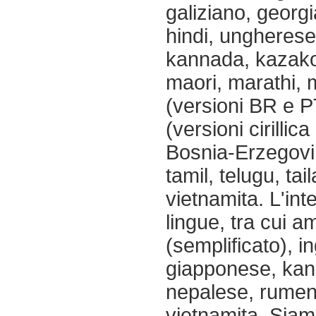
galiziano, georgi
hindi, ungherese
kannada, kazako,
maori, marathi,
(versioni BR e P
(versioni cirillica
Bosnia-Erzegovin
tamil, telugu, tai
vietnamita. L'int
lingue, tra cui 
(semplificato), in
giapponese, kan
nepalese, rumeno
vietnamita. Siam